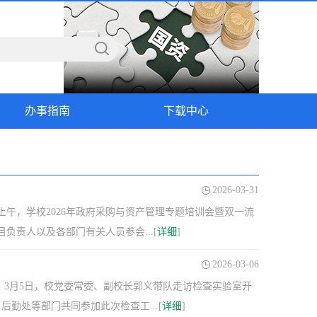
办事指南
下载中心
2026-03-31
上午，学校2026年政府采购与资产管理专题培训会暨双一流
负责人以及各部门有关人员参会...[
详细
]
2026-03-06
，3月5日，校党委常委、副校长郭义带队走访检查实验室开
勤处等部门共同参加此次检查工...[
详细
]